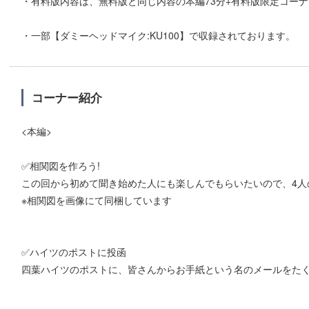
・有料版内容は、無料版と同じ内容の本編73分+有料版限定コーナ
・一部【ダミーヘッドマイク:KU100】で収録されております。
コーナー紹介
<本編>
✅相関図を作ろう!
この回から初めて聞き始めた人にも楽しんでもらいたいので、4人
※相関図を画像にて同梱しています
✅ハイツのポストに投函
四葉ハイツのポストに、皆さんからお手紙という名のメールをたく