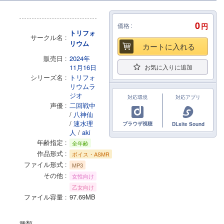
0
価格
円
トリフォ
サークル名
リウム
カートに入れる
販売日
2024年
11月16日
お気に入りに追加
シリーズ名
トリフォ
リウムラ
ジオ
対応環境
対応アプリ
声優
二回戦中
/
八神仙
/
速水理
ブラウザ視聴
DLsite Sound
人
/
aki
年齢指定
全年齢
作品形式
ボイス・ASMR
ファイル形式
MP3
その他
女性向け
乙女向け
ファイル容量
97.69MB
種類