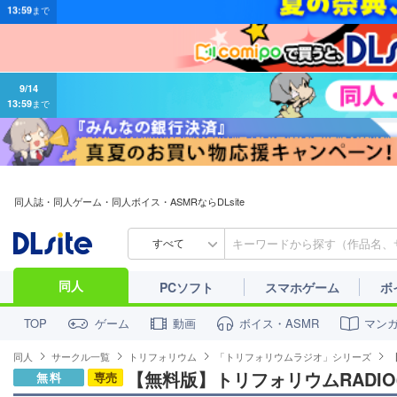
9/14
13:59
まで
同人誌・同人ゲーム・同人ボイス・ASMRならDLsite
すべて
同人
PCソフト
スマホゲーム
ボ
ゲーム
動画
ボイス・ASMR
マン
TOP
同人
サークル一覧
トリフォリウム
「トリフォリウムラジオ」シリーズ
【無料版】トリフォリウムRADIO6
無料
専売