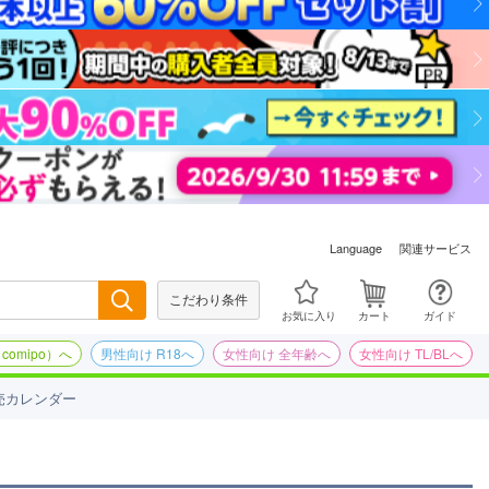
関連サービス
Language
こだわり条件
検索
お気に入り
カート
ガイド
omipo）へ
男性向け R18へ
女性向け 全年齢へ
女性向け TL/BLへ
売カレンダー