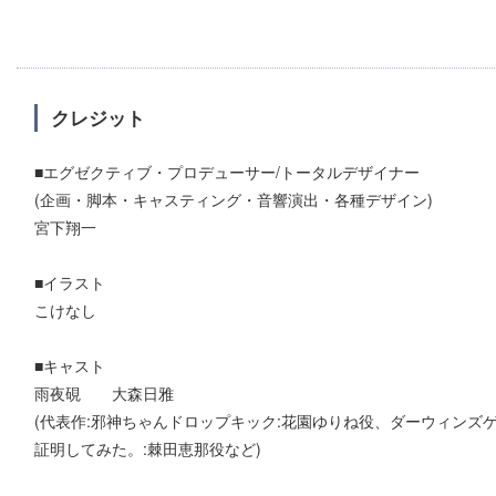
クレジット
■エグゼクティブ・プロデューサー/トータルデザイナー
(企画・脚本・キャスティング・音響演出・各種デザイン)
宮下翔一
■イラスト
こけなし
■キャスト
雨夜硯 大森日雅
(代表作:邪神ちゃんドロップキック:花園ゆりね役、ダーウィンズ
証明してみた。:棘田恵那役など)