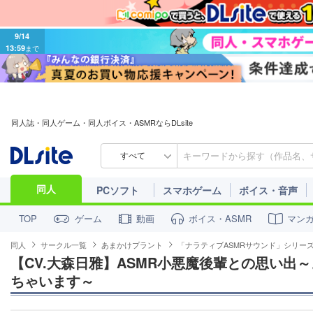
9/14
13:59
まで
同人誌・同人ゲーム・同人ボイス・ASMRならDLsite
すべて
同人
PCソフト
スマホゲーム
ボイス・音声
ゲーム
動画
ボイス・ASMR
マン
TOP
同人
サークル一覧
あまかけプラント
「ナラティブASMRサウンド」シリー
【CV.大森日雅】ASMR小悪魔後輩との思い出
ちゃいます～