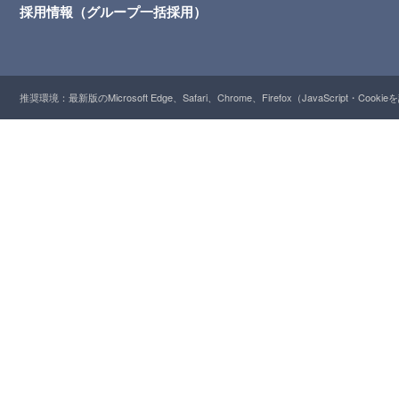
採用情報（グループ一括採用）
推奨環境：最新版のMicrosoft Edge、Safari、Chrome、Firefox（JavaScript・Cooki