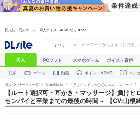
同人誌・同人ゲーム・同人ボイス・ASMRならDLsite
すべて
同人
PCソフト
スマホゲーム
ボイス・音声
ゲーム
動画
ボイス・ASMR
マン
TOP
同人
サークル一覧
SpiceStudio
「負けヒロインの◯◯ちゃん」シリーズ
【ルート選択可・耳かき・マッサージ】負けヒ
センパイと卒業までの最後の時間～ 【CV:山根