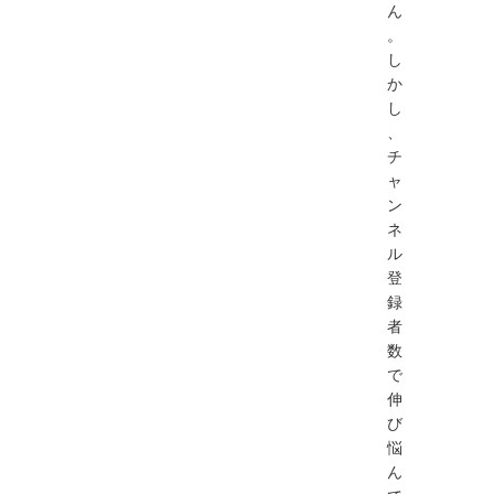
ん
。
し
か
し
、
チ
ャ
ン
ネ
ル
登
録
者
数
で
伸
び
悩
ん