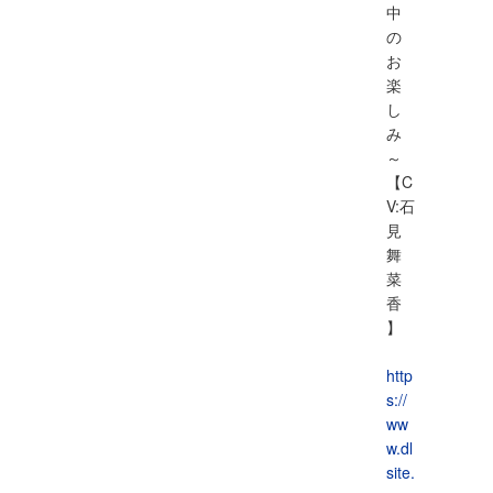
中
の
お
楽
し
み
～
【C
V:石
見
舞
菜
香
】
http
s://
ww
w.dl
site.