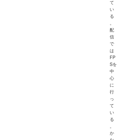
て
い
る
。
配
信
で
は
FP
Sを
中
心
に
行
っ
て
い
る
。
か
な