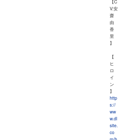
【C
V:安
齋
由
香
里
】
【
ヒ
ロ
イ
ン
】
http
s://
ww
w.dl
site.
co
m/h