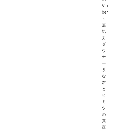
Vtu
ber
～
無
気
力
ダ
ウ
ナ
ー
系
な
君
と
ヒ
ミ
ツ
の
真
夜