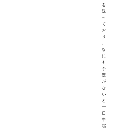
を
送
っ
て
お
り
、
な
に
も
予
定
が
な
い
と
一
日
中
寝