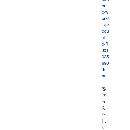
om
e/w
ork/
=/pr
odu
ct_i
d/R
J01
035
690
.ht
ml
春
咲
う
ら
ら
(は
る