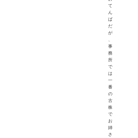
て
ん
ば
だ
が
、
事
務
所
で
は
一
番
の
古
株
で
お
姉
さ