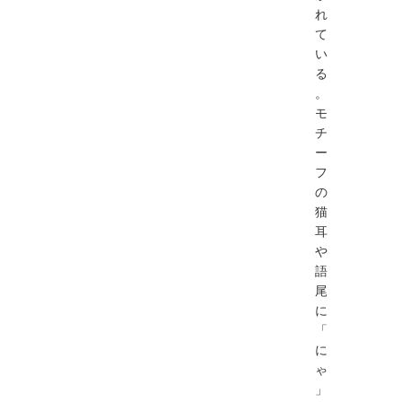
れ
て
い
る
。
モ
チ
ー
フ
の
猫
耳
や
語
尾
に
「
に
ゃ
」