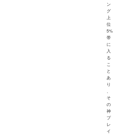
ン
グ
上
位
5%
帯
に
入
る
こ
と
あ
り
、
そ
の
神
プ
レ
イ