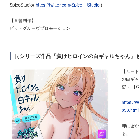
SpiceStudio(
https://twitter.com/Spice__Studio
)
【音響制作】
ビットグルーヴプロモーション
同シリーズ作品「負けヒロインの白ギャルちゃん」も
【ルート
の白ギャ
密～ 【
https://
693.html
岬は密か
る。