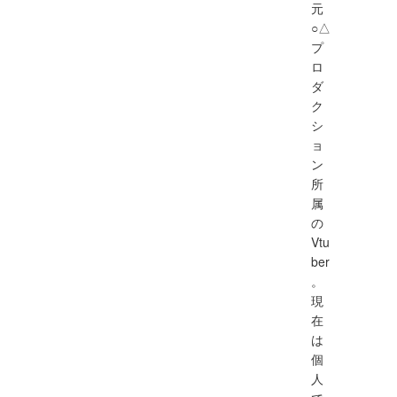
元
○△
プ
ロ
ダ
ク
シ
ョ
ン
所
属
の
Vtu
ber
。
現
在
は
個
人