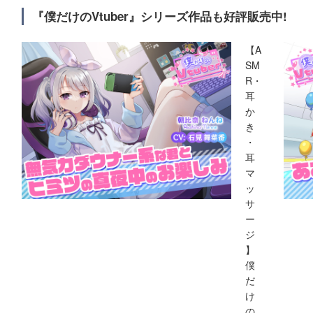
『僕だけのVtuber』シリーズ作品も好評販売中!
【A
SM
R・
耳
か
き
・
耳
マ
ッ
サ
ー
ジ
】
僕
だ
け
の