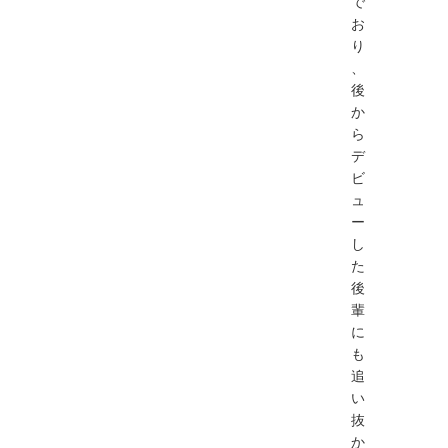
で
お
り
、
後
か
ら
デ
ビ
ュ
ー
し
た
後
輩
に
も
追
い
抜
か