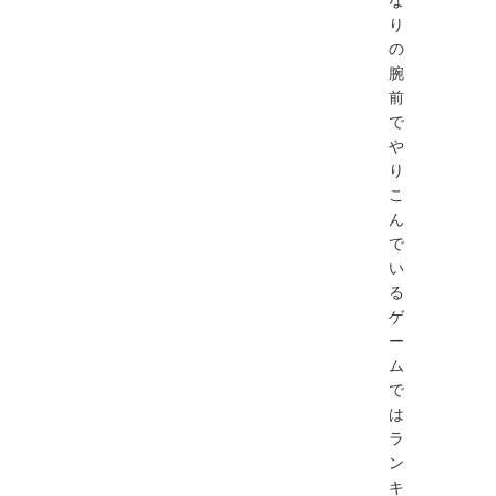
り
の
腕
前
で
や
り
こ
ん
で
い
る
ゲ
ー
ム
で
は
ラ
ン
キ