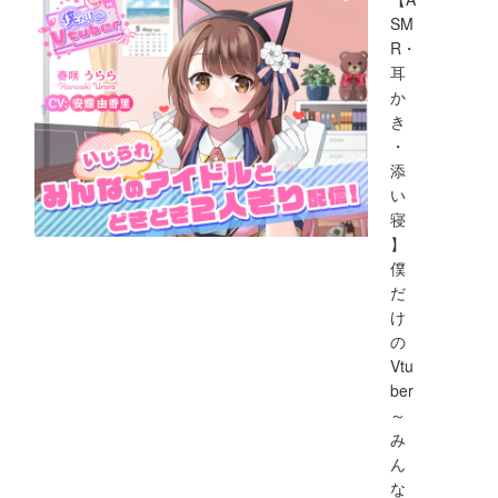
SM
R・
耳
か
き
・
添
い
寝
】
僕
だ
け
の
Vtu
ber
～
み
ん
な