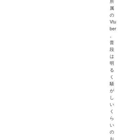
所
属
の
Vtu
ber
。
普
段
は
明
る
く
騒
が
し
い
く
ら
い
の
お