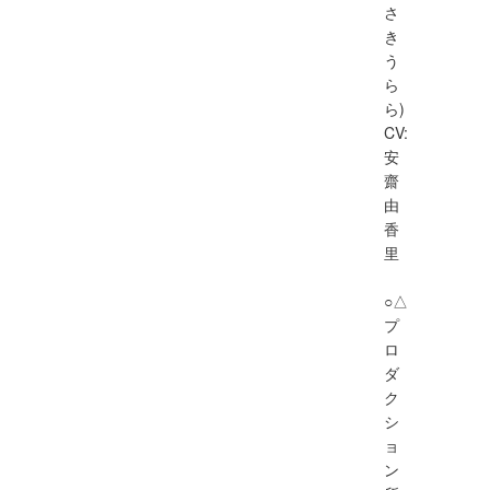
さ
き
う
ら
ら)
CV:
安
齋
由
香
里
○△
プ
ロ
ダ
ク
シ
ョ
ン