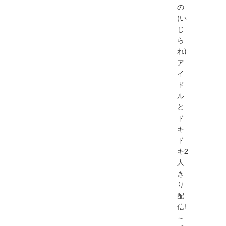
の
(い
じ
ら
れ)
ア
イ
ド
ル
と
ド
キ
ド
キ2
人
き
り
配
信!
～