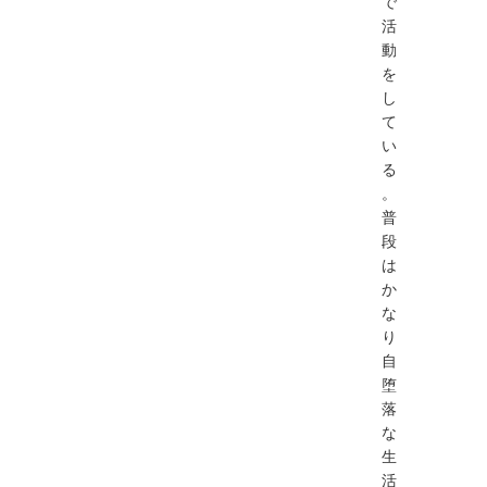
で
活
動
を
し
て
い
る
。
普
段
は
か
な
り
自
堕
落
な
生
活