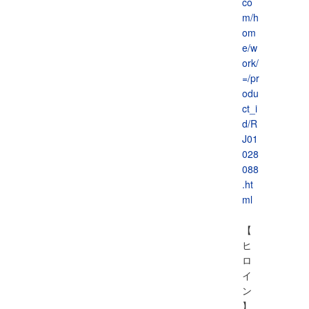
co
m/h
om
e/w
ork/
=/pr
odu
ct_i
d/R
J01
028
088
.ht
ml
【
ヒ
ロ
イ
ン
】