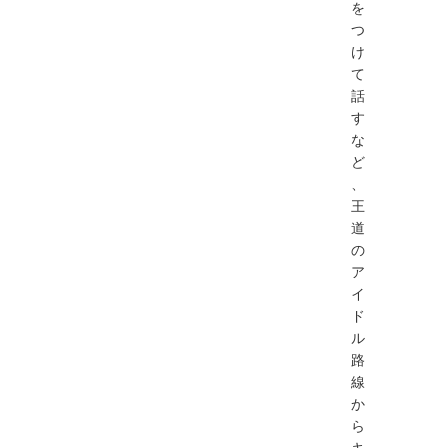
を
つ
け
て
話
す
な
ど
、
王
道
の
ア
イ
ド
ル
路
線
か
ら
キ