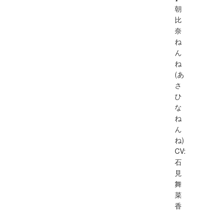
朝
比
奈
ね
ん
ね
(あ
さ
ひ
な
ね
ん
ね)
CV:
石
見
舞
菜
香