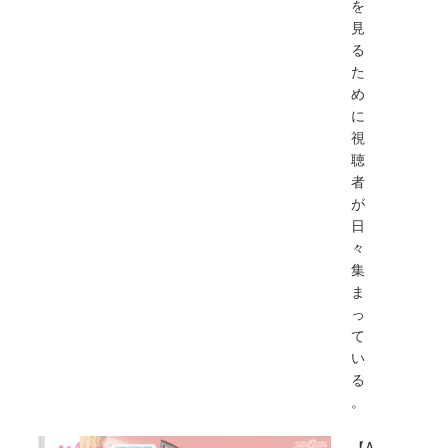
を
見
る
た
め
に
視
聴
者
が
日
々
集
ま
っ
て
い
る
。
【A