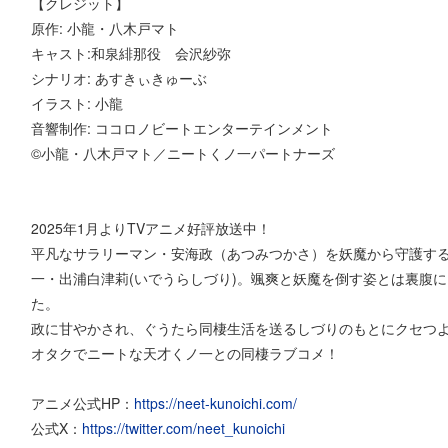
【クレジット】
原作: 小龍・八木戸マト
キャスト:和泉緋那役 会沢紗弥
シナリオ: あすきぃきゅーぶ
イラスト: 小龍
音響制作: ココロノビートエンターテインメント
©小龍・八木戸マト／ニートくノ一パートナーズ
2025年1月よりTVアニメ好評放送中！
平凡なサラリーマン・安海政（あつみつかさ）を妖魔から守護す
一・出浦白津莉(いでうらしづり)。颯爽と妖魔を倒す姿とは裏腹
た。
政に甘やかされ、ぐうたら同棲生活を送るしづりのもとにクセつ
オタクでニートな天才くノ一との同棲ラブコメ！
アニメ公式HP：
https://neet-kunoichi.com/
公式X：
https://twitter.com/neet_kunoichi