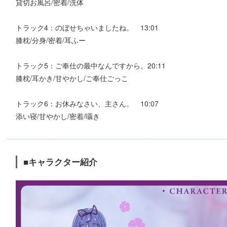
貸切お風呂/密着/洗体
トラック4：のぼせちゃいましたね。 13:01
膝枕/分身/密着/耳ふー
トラック5：ご奉仕の最中なんですから。20:11
膝枕/耳かき/甘やかし/ご奉仕ごっこ
トラック6：お休みなさい、主さん。 10:07
添い寝/甘やかし/密着/囁き
■キャラクター紹介