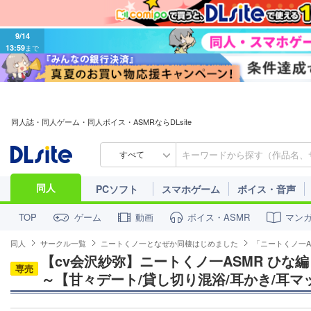
9/14
13:59
まで
同人誌・同人ゲーム・同人ボイス・ASMRならDLsite
すべて
同人
PCソフト
スマホゲーム
ボイス・音声
ゲーム
動画
ボイス・ASMR
マン
TOP
同人
サークル一覧
ニートくノ一となぜか同棲はじめました
「ニートくノ一A
【cv会沢紗弥】ニートくノ一ASMR ひな
専売
～【甘々デート/貸し切り混浴/耳かき/耳マ