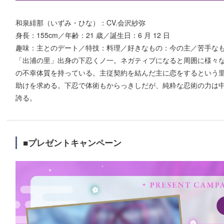
和泉緋那（いずみ・ひな）：CV.会沢紗弥
身長：155cm／年齢：21 歳／誕生日：6 月 12 日
趣味：主とのデート／特技：料理／好きなもの：今の主／苦手な
「出浦の里」出身の下忍くノ一。ネガティブになると周囲に様々
の不幸体質を持っている。主従契約を結んだ主に恋をするという
助けを求める。下忍で体術もからっきしだが、純粋な忍術の力は
誇る。
■プレゼントキャンペーン