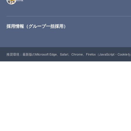
採用情報（グループ一括採用）
推奨環境：最新版のMicrosoft Edge、Safari、Chrome、Firefox（JavaScript・Cooki