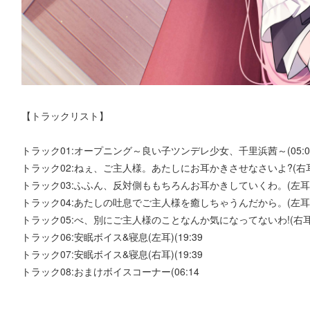
【トラックリスト】
トラック01:オープニング～良い子ツンデレ少女、千里浜茜～(05:0
トラック02:ねぇ、ご主人様。あたしにお耳かきさせなさいよ?(右耳)(
トラック03:ふふん、反対側ももちろんお耳かきしていくわ。(左耳)(1
トラック04:あたしの吐息でご主人様を癒しちゃうんだから。(左耳の梵
トラック05:べ、別にご主人様のことなんか気になってないわ!(右耳の
トラック06:安眠ボイス&寝息(左耳)(19:39
トラック07:安眠ボイス&寝息(右耳)(19:39
トラック08:おまけボイスコーナー(06:14