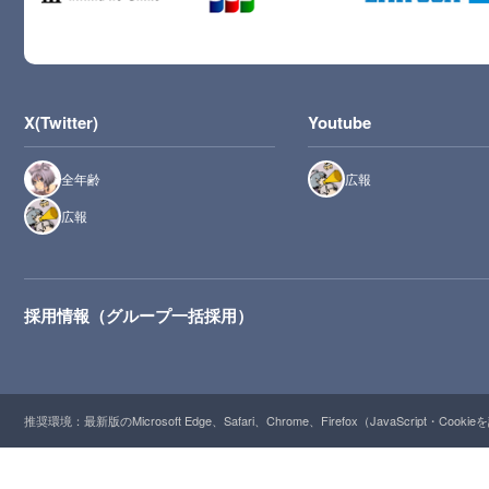
X(Twitter)
Youtube
全年齢
広報
広報
採用情報（グループ一括採用）
推奨環境：最新版のMicrosoft Edge、Safari、Chrome、Firefox（JavaScript・Cooki