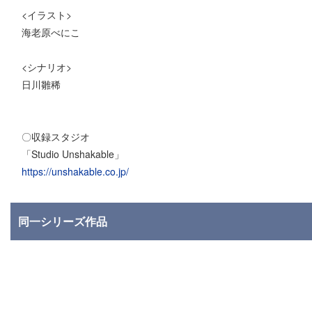
<イラスト>
海老原べにこ
<シナリオ>
日川雛稀
〇収録スタジオ
「Studio Unshakable」
https://unshakable.co.jp/
同一シリーズ作品