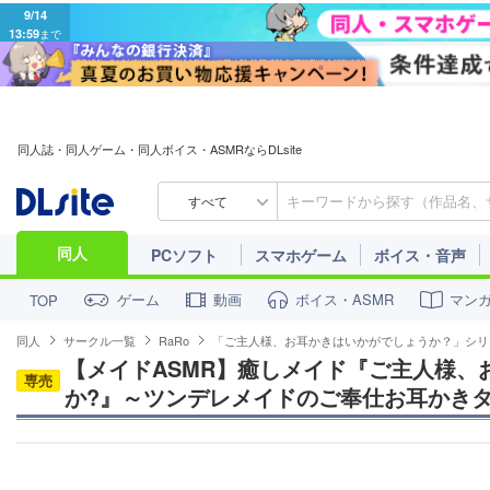
9/14
13:59
まで
同人誌・同人ゲーム・同人ボイス・ASMRならDLsite
すべて
同人
PCソフト
スマホゲーム
ボイス・音声
ゲーム
動画
ボイス・ASMR
マン
TOP
同人
サークル一覧
RaRo
「ご主人様、お耳かきはいかがでしょうか？」シリ
【メイドASMR】癒しメイド『ご主人様、
専売
か?』～ツンデレメイドのご奉仕お耳かきタ