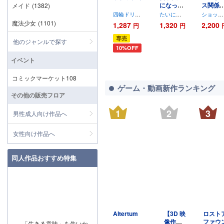
になって
ス関係
メイド
(1382)
もママか
改訂版
四輪ドリフ
たいにぃ
ショッパ
らお尻ペ
ト
プラネッ
ゲ
魔法少女
(1101)
1,287
1,320
2,200
円
円
ト
ンペン
専売
他のジャンルで探す
10%OFF
イベント
コミックマーケット108
ゲーム・動画新作ランキング
その他の販売フロア
1
2
3
男性成人向け作品へ
女性向け作品へ
同人作品おすすめ特集
Altertum
【3D 映
ロスト
像作品
ファウ
──「生きる意味」を失いか