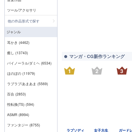
ツール/アクセサリ
他の作品形式で探す
ジャンル
耳かき
(4462)
癒し
(13743)
マンガ・CG新作ランキング
バイノーラル/ダミヘ
(6534)
1
2
3
ほのぼの
(11979)
ラブラブ/あまあま
(5569)
百合
(2853)
性転換(TS)
(594)
ASMR
(8994)
ファンタジー
(8755)
ラプソディ
女子大生
ガード