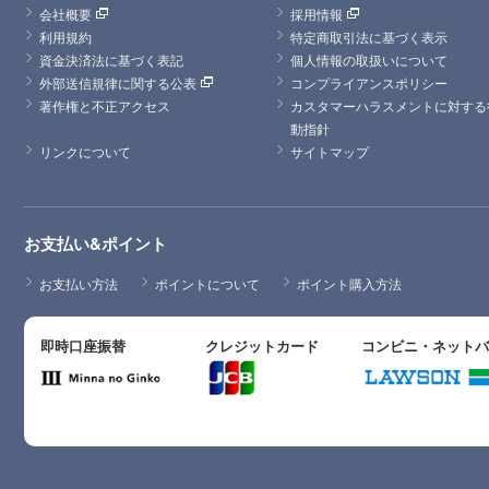
会社概要
採用情報
利用規約
特定商取引法に基づく表示
資金決済法に基づく表記
個人情報の取扱いについて
外部送信規律に関する公表
コンプライアンスポリシー
著作権と不正アクセス
カスタマーハラスメントに対する
動指針
リンクについて
サイトマップ
お支払い&ポイント
お支払い方法
ポイントについて
ポイント購入方法
即時口座振替
クレジットカード
コンビニ・ネット