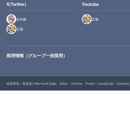
X(Twitter)
Youtube
全年齢
広報
広報
採用情報（グループ一括採用）
推奨環境：最新版のMicrosoft Edge、Safari、Chrome、Firefox（JavaScript・Cooki