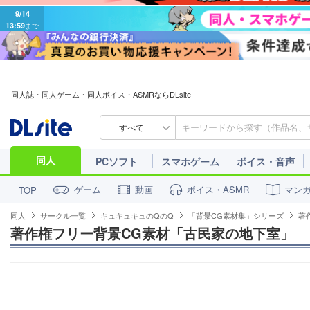
9/14
13:59
まで
同人誌・同人ゲーム・同人ボイス・ASMRならDLsite
すべて
同人
PCソフト
スマホゲーム
ボイス・音声
ゲーム
動画
ボイス・ASMR
マン
TOP
同人
サークル一覧
キュキュキュのQのQ
「背景CG素材集」シリーズ
著
著作権フリー背景CG素材「古民家の地下室」