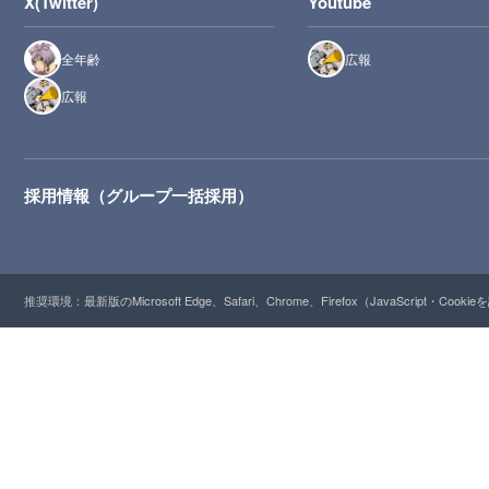
X(Twitter)
Youtube
全年齢
広報
広報
採用情報（グループ一括採用）
推奨環境：最新版のMicrosoft Edge、Safari、Chrome、Firefox（JavaScript・Cooki