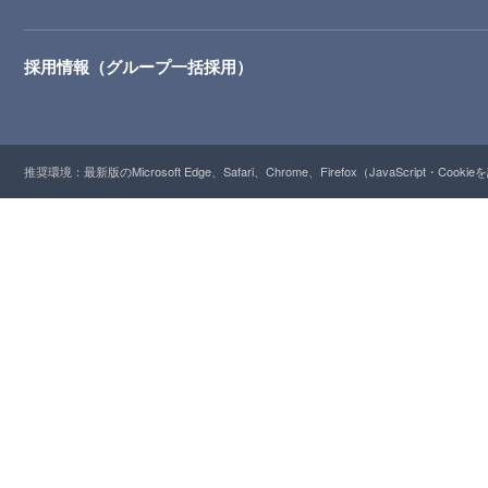
採用情報（グループ一括採用）
推奨環境：最新版のMicrosoft Edge、Safari、Chrome、Firefox（JavaScript・Cooki