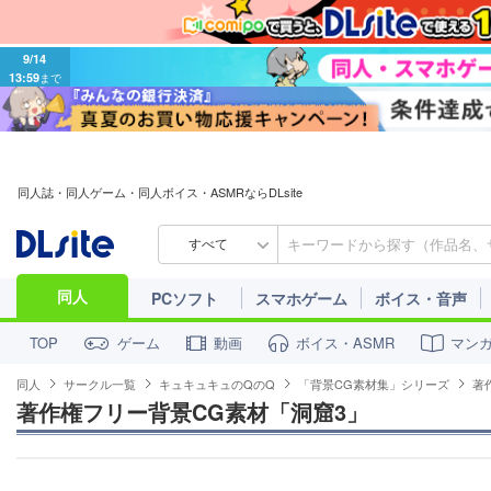
9/14
13:59
まで
同人誌・同人ゲーム・同人ボイス・ASMRならDLsite
すべて
同人
PCソフト
スマホゲーム
ボイス・音声
ゲーム
動画
ボイス・ASMR
マン
TOP
同人
サークル一覧
キュキュキュのQのQ
「背景CG素材集」シリーズ
著
著作権フリー背景CG素材「洞窟3」