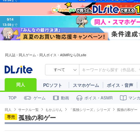
9/14
13:59
まで
同人誌・同人ゲーム・同人ボイス・ASMRならDLsite
すべて
同人
PCソフト
スマホゲーム
ボイス・音声
ゲーム
動画
ボイス・ASMR
マン
TOP
同人
サークル一覧
もかぷりん
「孤独シリーズ」シリーズ
孤独の和ゲー
孤独の和ゲー
専売