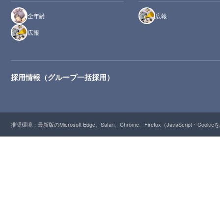
全年齢
広報
広報
採用情報（グループ一括採用）
推奨環境：最新版のMicrosoft Edge、Safari、Chrome、Firefox（JavaScript・Cooki