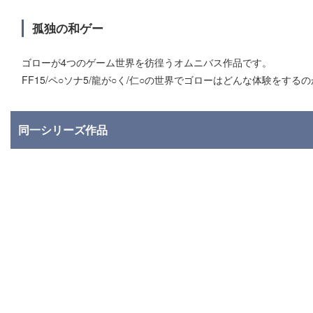
孤独の和ゲー
ゴローが4つのゲーム世界を彷徨うオムニバス作品です。
FF15/ペ○ソナ5/龍が○く/仁○の世界でゴローはどんな体験をする
同一シリーズ作品