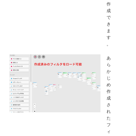
作
成
で
き
ま
す
。
あ
ら
か
じ
め
作
成
さ
れ
た
フ
ィ