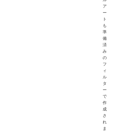
ア
ー
ト
も
準
備
済
み
の
フ
ィ
ル
タ
ー
で
作
成
さ
れ
ま