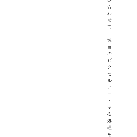
合
わ
せ
て
、
独
自
の
ピ
ク
セ
ル
ア
ー
ト
変
換
処
理
を