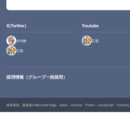
X(Twitter)
Youtube
全年齢
広報
広報
採用情報（グループ一括採用）
推奨環境：最新版のMicrosoft Edge、Safari、Chrome、Firefox（JavaScript・Cooki