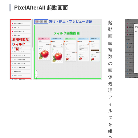
PixelAfterAll 起動画面
起
動
画
面
複
数
の
画
像
処
理
フ
ィ
ル
タ
を
組
み