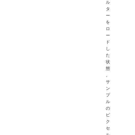
ル
タ
ー
を
ロ
ー
ド
し
た
状
態
。
サ
ン
プ
ル
の
ピ
ク
セ
ル