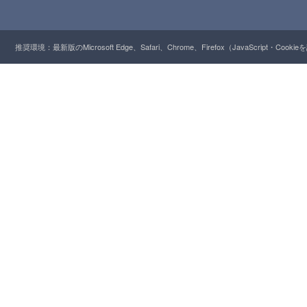
推奨環境：最新版のMicrosoft Edge、Safari、Chrome、Firefox（JavaScript・Cooki