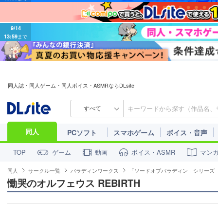
9/14
13:59
まで
同人誌・同人ゲーム・同人ボイス・ASMRならDLsite
すべて
同人
PCソフト
スマホゲーム
ボイス・音声
ゲーム
動画
ボイス・ASMR
マン
TOP
同人
サークル一覧
パラディンワークス
「ソードオブパラディン」シリーズ
慟哭のオルフェウス REBIRTH