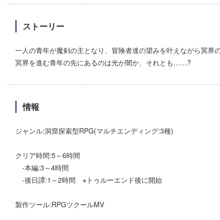
ストーリー
一人の青年が魔剣の主となり、冒険者達の望みを叶えながら冥界
冥界を進む青年の先にあるのは光か闇か、それとも……?
情報
ジャンル:洞窟探索型RPG(マルチエンディング:3種)
クリア時間:5～6時間
-本編:3～4時間
-後日譚:1～2時間 ※トゥルーエンド後に開始
製作ツール:RPGツクールMV