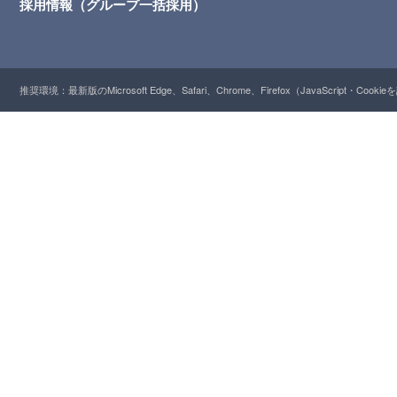
採用情報（グループ一括採用）
推奨環境：最新版のMicrosoft Edge、Safari、Chrome、Firefox（JavaScript・Cooki