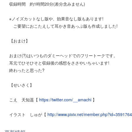
収録時間 約1時間20分(差分含みません)
※ノイズカットなし版や、効果音なし版もあります!
ご要望におこたえして耳かき音あっぷ版も作成しました!
【おまけ】
おまけ(?)はいつものダミーヘッドでのフリートークです。
耳元でひそひそと収録後の感想をささやいちゃいます!
終わったと思った?
【せいさく】
こえ 天知遥【
https://twitter.com/__amachi
】
イラスト しゅが【
http://www.pixiv.net/member.php?id=3591764
更新情報