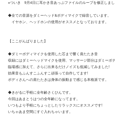
※ついき 9月4日に耳かき音あっぷファイルのループを修正しま
◆全ての音源をダミーヘッド&ボディマイクで録音しています。
イヤホン、ヘッドホンの使用がオススメとなっております。
【ここがんばりました】
◆ダミーボディマイクを使用した芯まで響く肩たたき音
収録にはダミーヘッドマイクを使用、マッサージ部分はダミーボ
臨場感に加えて、さらに出来るだけノイズも低減してみました!
効果音もふんすこふんすこ頑張って自作してます!
ボディさんへの肩たたきは身体の振動まで感じる本格派です。
◆きがるに手軽に全年齢さくひんです。
今回はあまとうはつの全年齢になってます。
いつもより手軽にちょっとしたリラックスにオススメです!
いちゃあま空間にすぐ入れちゃいます。