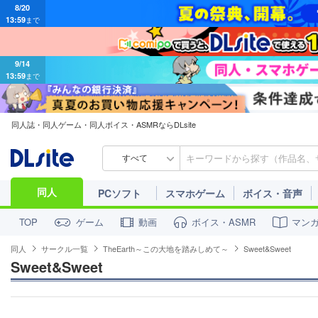
13:59
まで
9/14
13:59
まで
同人誌・同人ゲーム・同人ボイス・ASMRならDLsite
すべて
同人
PCソフト
スマホゲーム
ボイス・音声
ゲーム
動画
ボイス・ASMR
マン
TOP
同人
サークル一覧
TheEarth～この大地を踏みしめて～
Sweet&Sweet
Sweet&Sweet