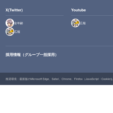
X(Twitter)
Youtube
全年齢
広報
広報
採用情報（グループ一括採用）
推奨環境：最新版のMicrosoft Edge、Safari、Chrome、Firefox（JavaScript・Cooki