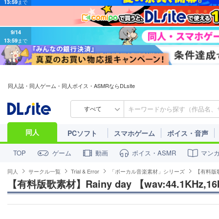
9/14
13:59
まで
同人誌・同人ゲーム・同人ボイス・ASMRならDLsite
すべて
同人
PCソフト
スマホゲーム
ボイス・音声
ゲーム
動画
ボイス・ASMR
マン
TOP
同人
サークル一覧
Trial & Error
「ボーカル音楽素材」シリーズ
【有料版歌素材
【有料版歌素材】Rainy day 【wav:44.1KHz,16