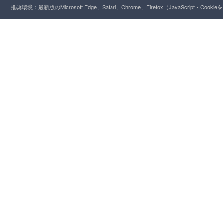
推奨環境：最新版のMicrosoft Edge、Safari、Chrome、Firefox（JavaScript・Cooki