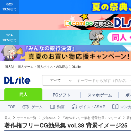
9/14
13:59
まで
同人誌・同人ゲーム・同人ボイス・ASMRならDLsite
すべて
同人
PCソフト
スマホゲーム
ボ
ゲーム
動画
ボイス・ASMR
マン
TOP
同人
サークル一覧
少年MAX
「著作権フリー素材 背景効果」シリーズ
著
著作権フリーCG効果集 vol.38 背景イメージ25