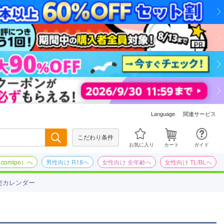
関連サービス
Language
こだわり条件
検索
お気に入り
カート
ガイド
omipo）へ
男性向け R18へ
女性向け 全年齢へ
女性向け TL/BLへ
売カレンダー