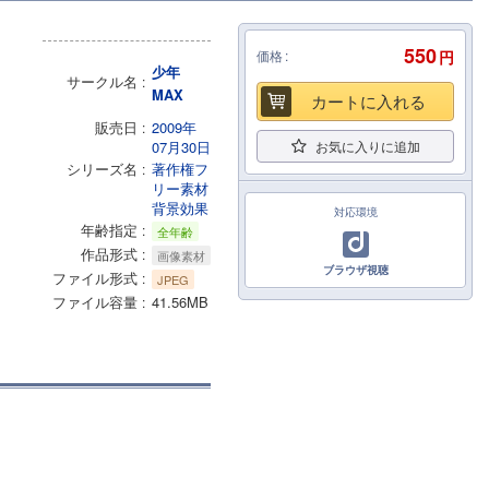
550
価格
円
少年
サークル名
MAX
カートに入れる
販売日
2009年
07月30日
お気に入りに追加
シリーズ名
著作権フ
リー素材
背景効果
対応環境
年齢指定
全年齢
作品形式
画像素材
ブラウザ視聴
ファイル形式
JPEG
ファイル容量
41.56MB