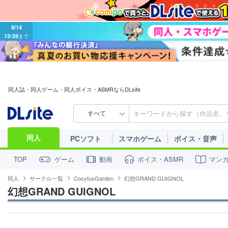
9/14
13:59
まで
同人誌・同人ゲーム・同人ボイス・ASMRならDLsite
すべて
同人
PCソフト
スマホゲーム
ボイス・音声
ゲーム
動画
ボイス・ASMR
マン
TOP
同人
サークル一覧
CocytusGarden
幻想GRAND GUIGNOL
幻想GRAND GUIGNOL