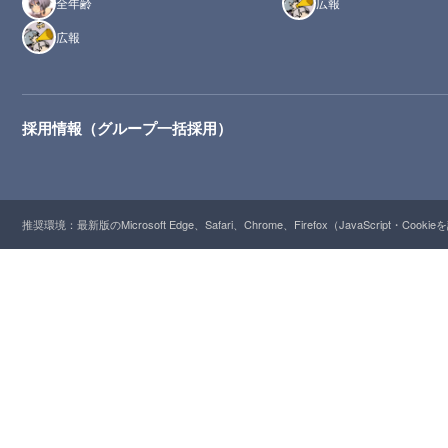
全年齢
広報
広報
採用情報（グループ一括採用）
推奨環境：最新版のMicrosoft Edge、Safari、Chrome、Firefox（JavaScript・Cooki