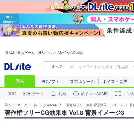
9/14
13:59
まで
同人誌・同人ゲーム・同人ボイス・ASMRならDLsite
すべて
同人
PCソフト
スマホゲーム
ボイス・音声
ゲーム
動画
ボイス・ASMR
マン
TOP
同人
サークル一覧
少年MAX
「著作権フリー素材 背景効果」シリーズ
著
著作権フリーCG効果集 Vol.8 背景イメージ3