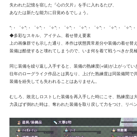
失われた記憶を宿した『心の欠片』を手に入れるたび、
あなたは新たな能力に目覚めるでしょう。
*:・゜✧*:・゜✧*:・゜✧*:・゜✧*:・゜✧*:・゜✧*:・゜✧*:・゜✧*:
◆多彩なスキル、アイテム、着せ替え要素
上の画像群でも示した通り、本作は状態異常差分や装備の着せ替
装備は酷使すると壊れてしまうので、いま何を着て戦うべきか見
同じ装備を繰り返し入手すると、装備の熟練度(+値)が上がってい
往年のローグライク作品とは異なり、上げた熟練度は同装備間で
装備を紛失しても失われることはありません。
むしろ、敗北しロストした装備を再入手した時にこそ、熟練度は
力及ばず倒れた時は、奪われた装備を取り戻して力をつけ、リベン