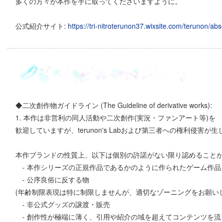
多くの方々が本作を手に取ってくださいますように。
公式紹介サイト:
https://tri-nitroterunon37.wixsite.com/terunon/a
◆二次創作物ガイドライン (The Guideline of derivative works):
1. 本作は非営利の同人活動や二次創作(実況・ファンアート等)を
歓迎していますが、terunon's Labおよび第三者への権利侵害
本作ブランドの性質上、以下は個別の許諾がない限り認めること
- 本作シリーズの正規作品であるかのように作られたゲーム作品
- 公序良俗に反する物
(年齢制限表現は特に制限しませんが、適切なゾーニングをお願い
- 非公式グッズの譲渡・販売
- 創作性が極端に薄く、引用や紹介の域を超えてコンテンツを流