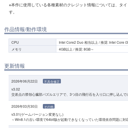
※本作に使用している各種素材のクレジット情報については、タイ
す。
作品情報/動作環境
CPU
Intel Core2 Duo 相当以上 / 推奨: Intel Core
メモリ
4GB以上 / 推奨: 8GB～
更新情報
2026年06月22日
不具合修正
v3.02
交差点の禁領心臓部パズルエリアで、3つ目の飛行石を入り口に押し込んで
2026年03月30日
その他
v3.01(ゲームバージョン変更なし)
～Win8.1の古い環境で64bit版が起動できなくなっていた環境依存問題に対