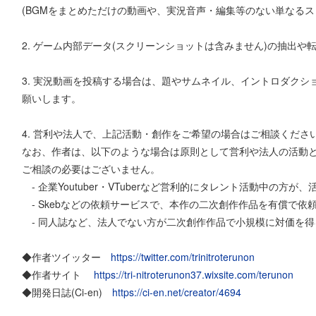
(BGMをまとめただけの動画や、実況音声・編集等のない単なるス
2. ゲーム内部データ(スクリーンショットは含みません)の抽出や
3. 実況動画を投稿する場合は、題やサムネイル、イントロダク
願いします。
4. 営利や法人で、上記活動・創作をご希望の場合はご相談くださ
なお、作者は、以下のような場合は原則として営利や法人の活動
ご相談の必要はございません。
- 企業Youtuber・VTuberなど営利的にタレント活動中の方
- Skebなどの依頼サービスで、本作の二次創作作品を有償で依
- 同人誌など、法人でない方が二次創作作品で小規模に対価を得
◆作者ツイッター
https://twitter.com/trinitroterunon
◆作者サイト
https://tri-nitroterunon37.wixsite.com/terunon
◆開発日誌(Ci-en)
https://ci-en.net/creator/4694