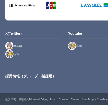
X(Twitter)
Youtube
全年齢
広報
広報
採用情報（グループ一括採用）
推奨環境：最新版のMicrosoft Edge、Safari、Chrome、Firefox（JavaScript・Cooki