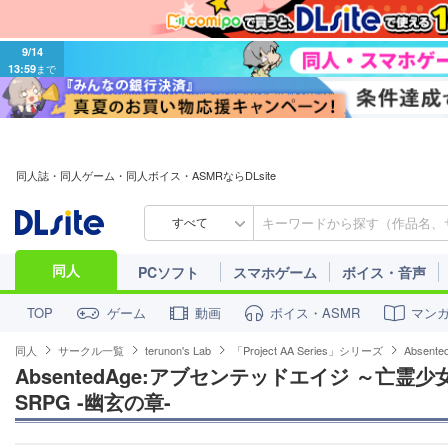
9/14
13:59
まで
同人誌・同人ゲーム・同人ボイス・ASMRならDLsite
すべて
同人
PCソフト
スマホゲーム
ボイス・音声
ゲーム
動画
ボイス・ASMR
マン
TOP
同人
サークル一覧
terunon's Lab
「Project AA Series」シリーズ
Abse
AbsentedAge:アブセンテッドエイジ ～亡
SRPG -幽玄の章-