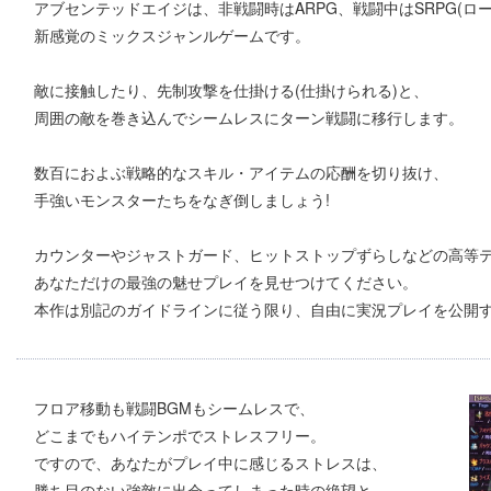
アブセンテッドエイジは、非戦闘時はARPG、戦闘中はSRPG(ロ
新感覚のミックスジャンルゲームです。
敵に接触したり、先制攻撃を仕掛ける(仕掛けられる)と、
周囲の敵を巻き込んでシームレスにターン戦闘に移行します。
数百におよぶ戦略的なスキル・アイテムの応酬を切り抜け、
手強いモンスターたちをなぎ倒しましょう!
カウンターやジャストガード、ヒットストップずらしなどの高等
あなただけの最強の魅せプレイを見せつけてください。
本作は別記のガイドラインに従う限り、自由に実況プレイを公開
フロア移動も戦闘BGMもシームレスで、
どこまでもハイテンポでストレスフリー。
ですので、あなたがプレイ中に感じるストレスは、
勝ち目のない強敵に出会ってしまった時の絶望と、