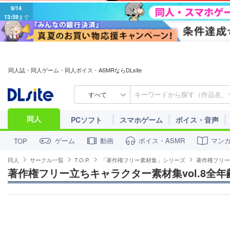
9/14
13:59
まで
同人誌・同人ゲーム・同人ボイス・ASMRならDLsite
すべて
同人
PCソフト
スマホゲーム
ボイス・音声
ゲーム
動画
ボイス・ASMR
マン
TOP
同人
サークル一覧
T.O.P.
「著作権フリー素材集」シリーズ
著作権フリー
著作権フリー立ちキャラクター素材集vol.8全年