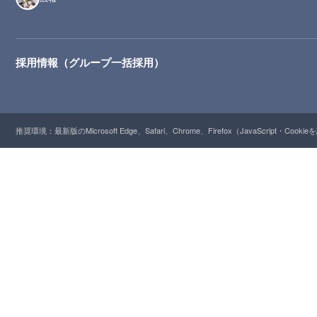
採用情報（グループ一括採用）
推奨環境：最新版のMicrosoft Edge、Safari、Chrome、Firefox（JavaScript・Cooki