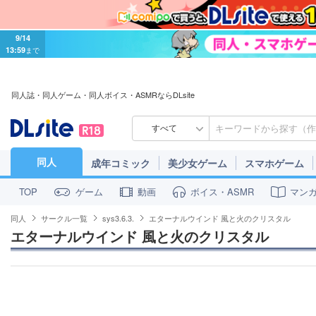
9/14
13:59
まで
同人誌・同人ゲーム・同人ボイス・ASMRならDLsite
すべて
同人
成年コミック
美少女ゲーム
スマホゲーム
ゲーム
動画
ボイス・ASMR
マン
TOP
同人
サークル一覧
sys3.6.3.
エターナルウインド 風と火のクリスタル
エターナルウインド 風と火のクリスタル