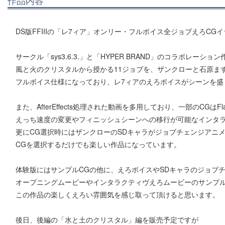
DS版FFIIIの「レ7ィア」オンリー・フルボイス全ジョブえろCG
サークル「sys3.6.3.」と「HYPER BRAND」のコラボレーショ
風と火のクリスタルから授かる11ジョブを、ザンクローと石原ま
フルボイス仕様になっており、レ7ィアのえろボイスがシーンを盛
また、AfterEffects処理された動画を多用しており、一部のCGはF
えっち速度の変更やフィニッシュシーンへの移行が可能なインタ
更にCG選択時にはザンクローのSDキャラがジョブチェンジアニ
CGを選択するだけでも楽しい作品になっています。
体験版にはサンプルCGの他に、えろボイスやSDキャラのジョブ
オープニングムービーやインタラクティヴえろムービーのサンプ
この作品の楽しくえろい雰囲気を感じ取って頂けると思います。
後日、後編の「水と土のクリスタル」編を販売予定ですが