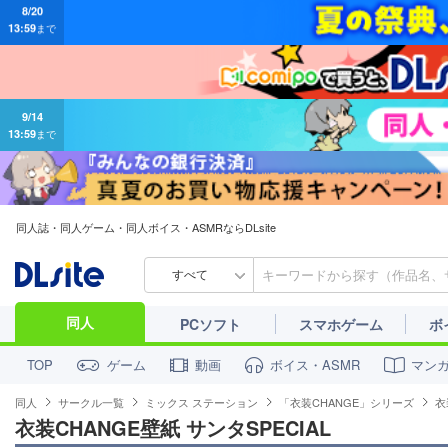
9/14
13:59
まで
同人誌・同人ゲーム・同人ボイス・ASMRならDLsite
すべて
同人
PCソフト
スマホゲーム
ボ
ゲーム
動画
ボイス・ASMR
マン
TOP
同人
サークル一覧
ミックス ステーション
「衣装CHANGE」シリーズ
衣
衣装CHANGE壁紙 サンタSPECIAL