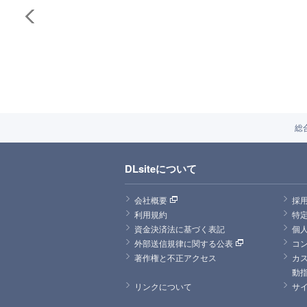
総
DLsiteについて
会社概要
採
利用規約
特
資金決済法に基づく表記
個
外部送信規律に関する公表
コ
著作権と不正アクセス
カ
動
リンクについて
サ