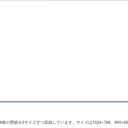
の壁紙を2サイズずつ収録しています。サイズは1024×768、800×6