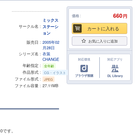
660
価格
円
ミックス
サークル名
ステーシ
カートに入れる
ョン
お気に入りに追加
販売日
2005年02
月28日
シリーズ名
衣装
CHANGE
対応環境
対応アプリ
年齢指定
全年齢
作品形式
CG・イラスト
ブラウザ視聴
DL Library
ファイル形式
JPEG
ファイル容量
27.11MB
00です。