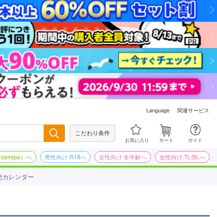
関連サービス
Language
こだわり条件
検索
お気に入り
カート
ガイド
omipo）へ
男性向け R18へ
女性向け 全年齢へ
女性向け TL/BLへ
売カレンダー