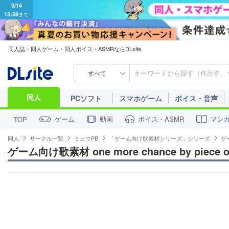
9/14
13:59
まで
同人誌・同人ゲーム・同人ボイス・ASMRならDLsite
すべて
同人
PCソフト
スマホゲーム
ボイス・音声
ゲーム
動画
ボイス・ASMR
マン
TOP
同人
サークル一覧
ミュウPB
「ゲーム向け歌素材シリーズ」シリーズ
ゲー
ゲーム向け歌素材 one more chance by piece of