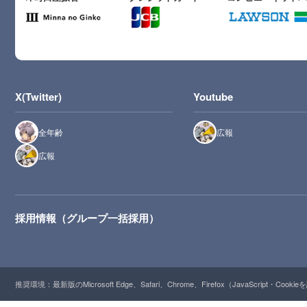
X(Twitter)
Youtube
全年齢
広報
広報
採用情報（グループ一括採用）
推奨環境：最新版のMicrosoft Edge、Safari、Chrome、Firefox（JavaScript・Cooki