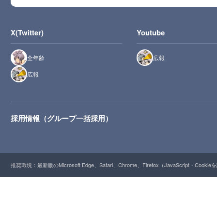
X(Twitter)
Youtube
全年齢
広報
広報
採用情報（グループ一括採用）
推奨環境：最新版のMicrosoft Edge、Safari、Chrome、Firefox（JavaScript・Cooki