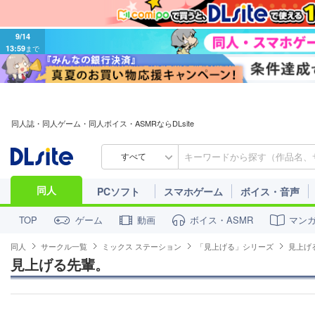
9/14
13:59
まで
同人誌・同人ゲーム・同人ボイス・ASMRならDLsite
すべて
同人
PCソフト
スマホゲーム
ボイス・音声
ゲーム
動画
ボイス・ASMR
マン
TOP
同人
サークル一覧
ミックス ステーション
「見上げる」シリーズ
見上げ
見上げる先輩。