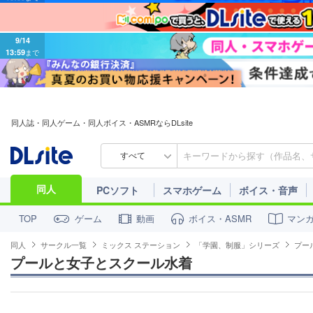
9/14
13:59
まで
同人誌・同人ゲーム・同人ボイス・ASMRならDLsite
すべて
同人
PCソフト
スマホゲーム
ボイス・音声
ゲーム
動画
ボイス・ASMR
マン
TOP
同人
サークル一覧
ミックス ステーション
「学園、制服」シリーズ
プー
プールと女子とスクール水着