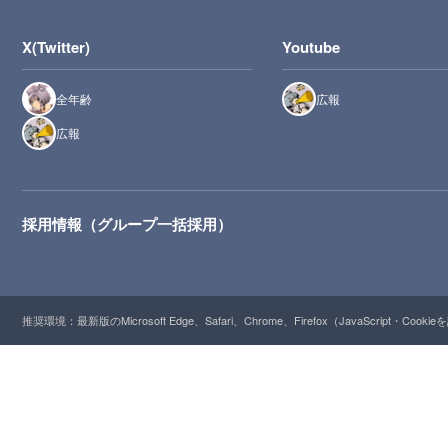
X(Twitter)
Youtube
全年齢
広報
広報
採用情報（グループ一括採用）
推奨環境：最新版のMicrosoft Edge、Safari、Chrome、Firefox（JavaScript・Cooki