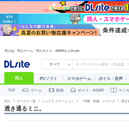
9/14
13:59
まで
同人誌・同人ゲーム・同人ボイス・ASMRならDLsite
すべて
同人
PCソフト
スマホゲーム
ボイス・音声
ゲーム
動画
ボイス・ASMR
マン
TOP
同人
サークル一覧
ミックス ステーション
「学園、制服」シリーズ
透き
透き通るミニ。