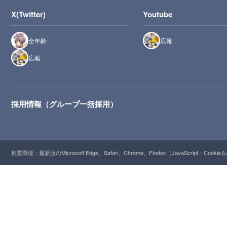
X(Twitter)
Youtube
全年齢
広報
広報
採用情報（グループ一括採用）
推奨環境：最新版のMicrosoft Edge、Safari、Chrome、Firefox（JavaScript・Cooki