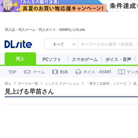
同人誌・同人ゲーム・同人ボイス・ASMRならDLsite
すべて
同人
PCソフト
スマホゲーム
ボイス・音声
ゲーム
動画
ボイス・ASMR
マン
TOP
同人
サークル一覧
ミックス ステーション
「東方二次創作」シリーズ
見
見上げる早苗さん