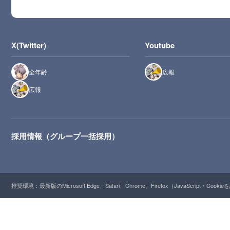
X(Twitter)
Youtube
全年齢
広報
広報
採用情報（グループ一括採用）
推奨環境：最新版のMicrosoft Edge、Safari、Chrome、Firefox（JavaScript・Cooki