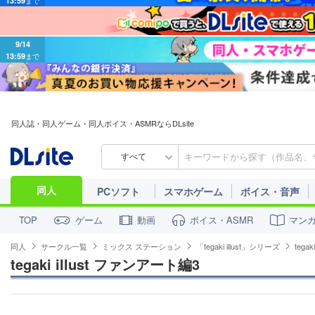
9/14
13:59
まで
同人誌・同人ゲーム・同人ボイス・ASMRならDLsite
すべて
同人
PCソフト
スマホゲーム
ボイス・音声
ゲーム
動画
ボイス・ASMR
マン
TOP
同人
サークル一覧
ミックス ステーション
「tegaki illust」シリーズ
tega
tegaki illust ファンアート編3