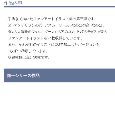
作品内容
手描きで描いたファンアートイラスト集の第三弾です。
ヱ○ァンゲリヲンの式○アスカ、リ○カルなのはの高○なのは、
ダ○の大冒険のマ○ム、ダー○ィペアのユ○、F○7のテ○ファ等の
ファンアートイラストを25枚収録しています。
また、それぞれのイラストにCGで加工したバージョンを
1枚ずつ収録しています。
収録枚数は合計50枚です。
同一シリーズ作品