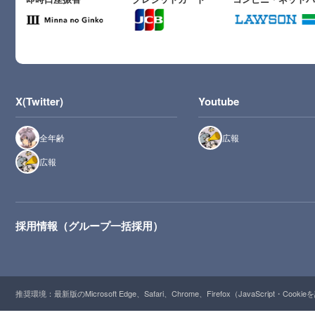
X(Twitter)
Youtube
全年齢
広報
広報
採用情報（グループ一括採用）
推奨環境：最新版のMicrosoft Edge、Safari、Chrome、Firefox（JavaScript・Cooki