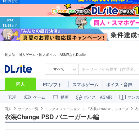
9/14
13:59
まで
同人誌・同人ゲーム・同人ボイス・ASMRならDLsite
すべて
同人
PCソフト
スマホゲーム
ボイス・音声
ゲーム
動画
ボイス・ASMR
マン
TOP
同人
サークル一覧
ミックス ステーション
「衣装CHANGE」シリーズ
衣
衣装Change PSD バニーガール編