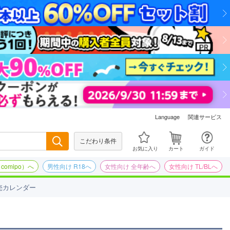
関連サービス
Language
こだわり条件
検索
お気に入り
カート
ガイド
omipo）へ
男性向け R18へ
女性向け 全年齢へ
女性向け TL/BLへ
売カレンダー