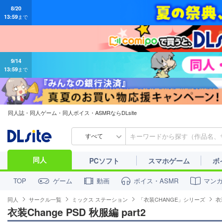
9/14
13:59
まで
同人誌・同人ゲーム・同人ボイス・ASMRならDLsite
すべて
同人
PCソフト
スマホゲーム
ボ
ゲーム
動画
ボイス・ASMR
マン
TOP
同人
サークル一覧
ミックス ステーション
「衣装CHANGE」シリーズ
衣
衣装Change PSD 秋服編 part2