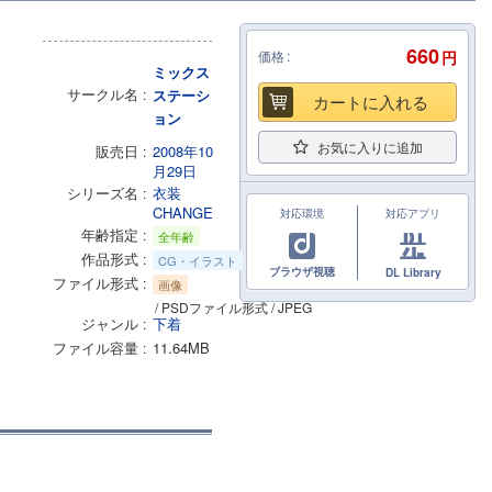
660
価格
円
ミックス
サークル名
ステーシ
カートに入れる
ョン
お気に入りに追加
販売日
2008年10
月29日
シリーズ名
衣装
CHANGE
対応環境
対応アプリ
年齢指定
全年齢
作品形式
CG・イラスト
ブラウザ視聴
DL Library
ファイル形式
画像
/ PSDファイル形式 / JPEG
ジャンル
下着
ファイル容量
11.64MB