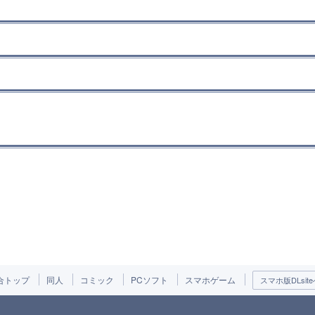
合トップ
同人
コミック
PCソフト
スマホゲーム
スマホ版DLsite