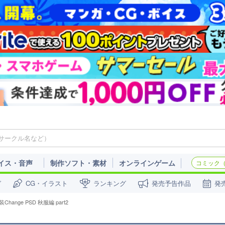
イス・音声
制作ソフト・素材
オンラインゲーム
コミック（c
ガ
CG・イラスト
ランキング
発売予告作品
発
装Change PSD 秋服編 part2