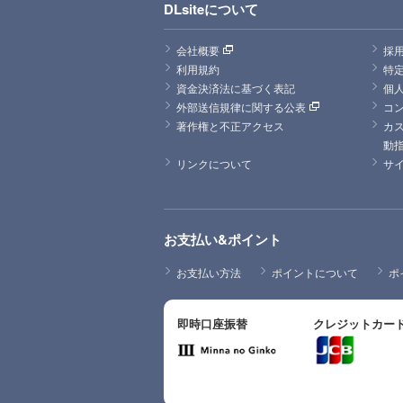
DLsiteについて
会社概要
採
利用規約
特
資金決済法に基づく表記
個
外部送信規律に関する公表
コ
著作権と不正アクセス
カ
動
リンクについて
サ
お支払い&ポイント
お支払い方法
ポイントについて
ポ
即時口座振替
クレジットカー