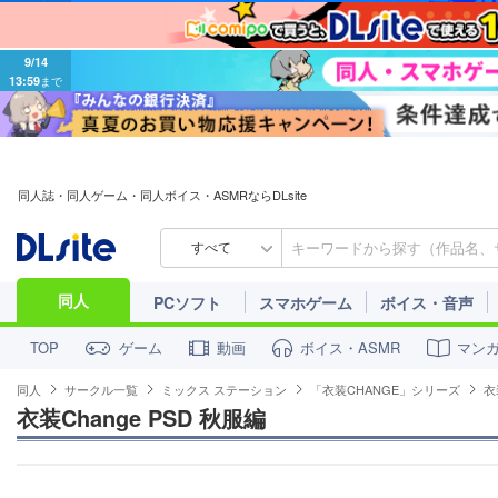
9/14
13:59
まで
同人誌・同人ゲーム・同人ボイス・ASMRならDLsite
すべて
同人
PCソフト
スマホゲーム
ボイス・音声
ゲーム
動画
ボイス・ASMR
マン
TOP
同人
サークル一覧
ミックス ステーション
「衣装CHANGE」シリーズ
衣
衣装Change PSD 秋服編