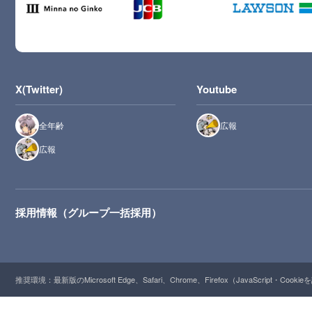
X(Twitter)
Youtube
全年齢
広報
広報
採用情報（グループ一括採用）
推奨環境：最新版のMicrosoft Edge、Safari、Chrome、Firefox（JavaScript・Cooki