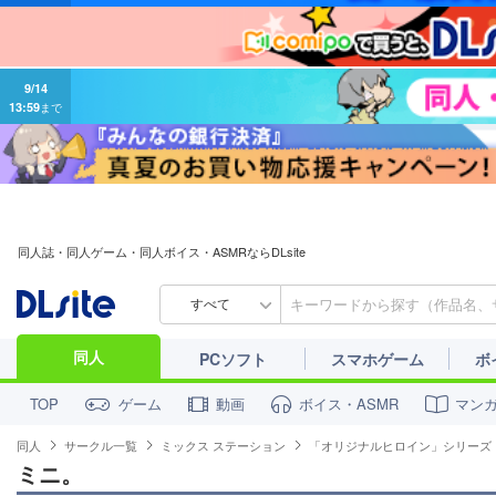
9/14
13:59
まで
同人誌・同人ゲーム・同人ボイス・ASMRならDLsite
すべて
同人
PCソフト
スマホゲーム
ボ
ゲーム
動画
ボイス・ASMR
マン
TOP
同人
サークル一覧
ミックス ステーション
「オリジナルヒロイン」シリーズ
ミニ。