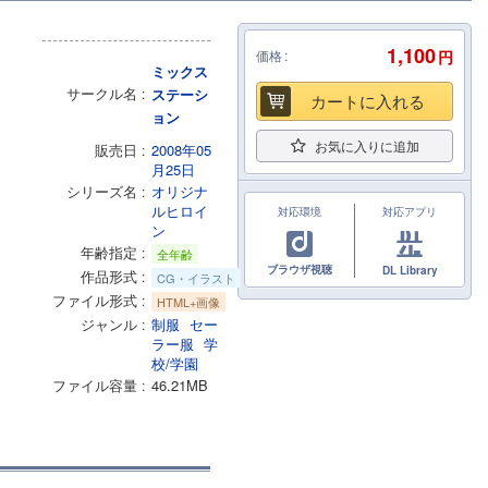
1,100
価格
円
ミックス
サークル名
ステーシ
カートに入れる
ョン
お気に入りに追加
販売日
2008年05
月25日
シリーズ名
オリジナ
ルヒロイ
対応環境
対応アプリ
ン
年齢指定
全年齢
ブラウザ視聴
DL Library
作品形式
CG・イラスト
ファイル形式
HTML+画像
ジャンル
制服
セー
ラー服
学
校/学園
ファイル容量
46.21MB