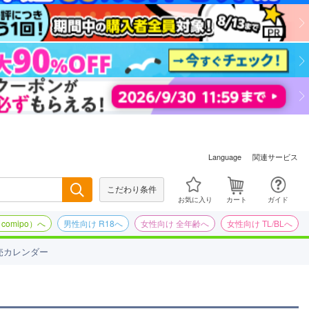
関連サービス
Language
こだわり条件
検索
お気に入り
カート
ガイド
omipo）へ
男性向け R18へ
女性向け 全年齢へ
女性向け TL/BLへ
売カレンダー