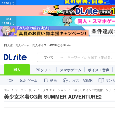
9/14
13:59
まで
同人誌・同人ゲーム・同人ボイス・ASMRならDLsite
すべて
同人
PCソフト
スマホゲーム
ボイス・音声
ゲーム
動画
ボイス・ASMR
マン
TOP
同人
サークル一覧
ミックス ステーション
「戦うヒロイン二次創作」シリー
美少女水着CG集 SUMMER ADVENTURE2