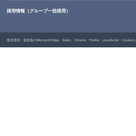
採用情報（グループ一括採用）
推奨環境：最新版のMicrosoft Edge、Safari、Chrome、Firefox（JavaScript・Cooki