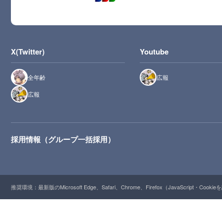
X(Twitter)
Youtube
全年齢
広報
広報
採用情報（グループ一括採用）
推奨環境：最新版のMicrosoft Edge、Safari、Chrome、Firefox（JavaScript・Cooki