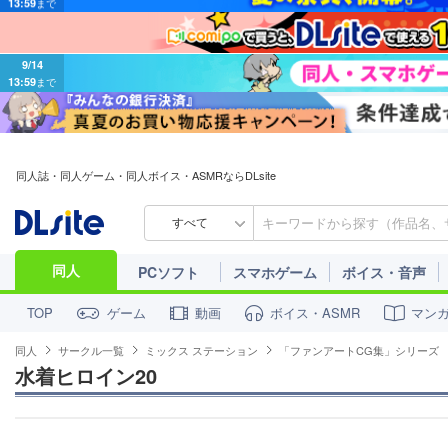
9/14
13:59
まで
同人誌・同人ゲーム・同人ボイス・ASMRならDLsite
すべて
同人
PCソフト
スマホゲーム
ボイス・音声
ゲーム
動画
ボイス・ASMR
マン
TOP
同人
サークル一覧
ミックス ステーション
「ファンアートCG集」シリーズ
水着ヒロイン20