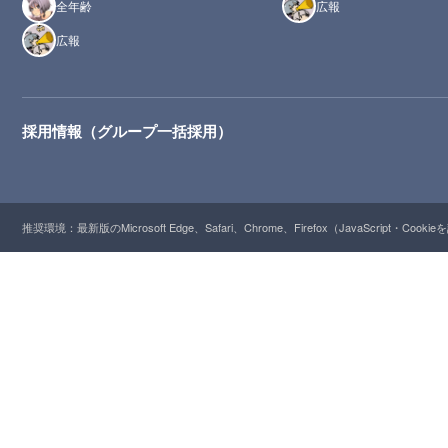
全年齢
広報
広報
採用情報（グループ一括採用）
推奨環境：最新版のMicrosoft Edge、Safari、Chrome、Firefox（JavaScript・Cooki