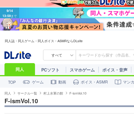
9/14
13:59
まで
同人誌・同人ゲーム・同人ボイス・ASMRならDLsite
すべて
同人
PCソフト
スマホゲーム
ボイス・音声
ゲーム
動画
ボイス・ASMR
マン
TOP
同人
サークル一覧
村上水軍の館
F-ismVol.10
F-ismVol.10