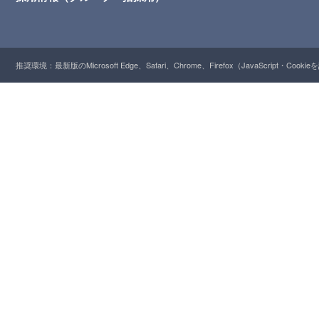
推奨環境：最新版のMicrosoft Edge、Safari、Chrome、Firefox（JavaScript・Cooki