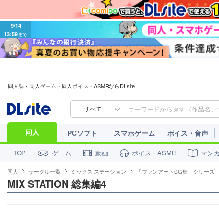
9/14
13:59
まで
同人誌・同人ゲーム・同人ボイス・ASMRならDLsite
すべて
同人
PCソフト
スマホゲーム
ボイス・音声
ゲーム
動画
ボイス・ASMR
マン
TOP
同人
サークル一覧
ミックス ステーション
「ファンアートCG集」シリーズ
MIX STATION 総集編4