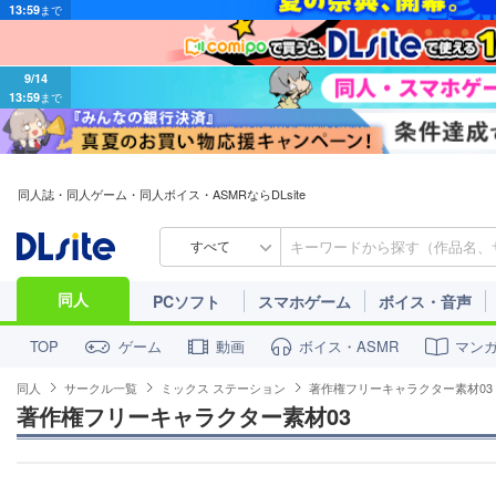
9/14
13:59
まで
同人誌・同人ゲーム・同人ボイス・ASMRならDLsite
すべて
同人
PCソフト
スマホゲーム
ボイス・音声
ゲーム
動画
ボイス・ASMR
マン
TOP
同人
サークル一覧
ミックス ステーション
著作権フリーキャラクター素材03
著作権フリーキャラクター素材03