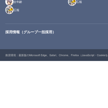
全年齢
広報
広報
採用情報（グループ一括採用）
推奨環境：最新版のMicrosoft Edge、Safari、Chrome、Firefox（JavaScript・Cooki