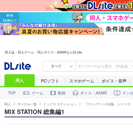
9/14
13:59
まで
同人誌・同人ゲーム・同人ボイス・ASMRならDLsite
すべて
同人
PCソフト
スマホゲーム
ボイス・音声
ゲーム
動画
ボイス・ASMR
マン
TOP
同人
サークル一覧
ミックス ステーション
「ファンアートCG集」シリーズ
MIX STATION 総集編1