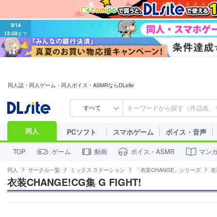
9/14
13:59
まで
同人誌・同人ゲーム・同人ボイス・ASMRならDLsite
すべて
同人
PCソフト
スマホゲーム
ボイス・音声
ゲーム
動画
ボイス・ASMR
マン
TOP
同人
サークル一覧
ミックス ステーション
「衣装CHANGE」シリーズ
衣
衣装CHANGE!CG集 G FIGHT!