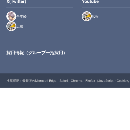
X(Twitter)
Youtube
全年齢
広報
広報
採用情報（グループ一括採用）
推奨環境：最新版のMicrosoft Edge、Safari、Chrome、Firefox（JavaScript・Cooki