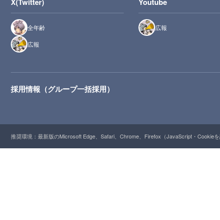
X(Twitter)
Youtube
全年齢
広報
広報
採用情報（グループ一括採用）
推奨環境：最新版のMicrosoft Edge、Safari、Chrome、Firefox（JavaScript・Cooki