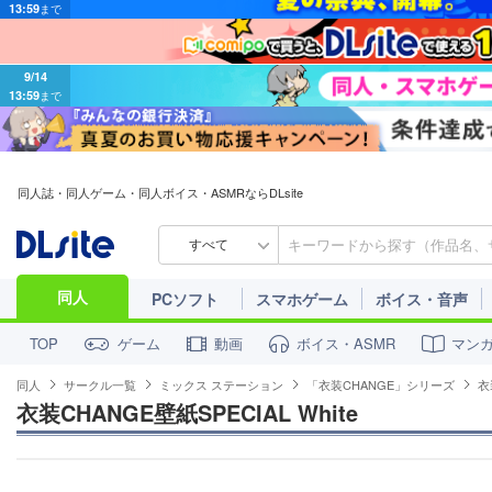
9/14
13:59
まで
同人誌・同人ゲーム・同人ボイス・ASMRならDLsite
すべて
同人
PCソフト
スマホゲーム
ボイス・音声
ゲーム
動画
ボイス・ASMR
マン
TOP
同人
サークル一覧
ミックス ステーション
「衣装CHANGE」シリーズ
衣
衣装CHANGE壁紙SPECIAL White