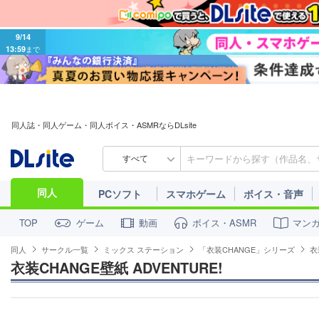
9/14
13:59
まで
同人誌・同人ゲーム・同人ボイス・ASMRならDLsite
すべて
同人
PCソフト
スマホゲーム
ボイス・音声
ゲーム
動画
ボイス・ASMR
マン
TOP
同人
サークル一覧
ミックス ステーション
「衣装CHANGE」シリーズ
衣
衣装CHANGE壁紙 ADVENTURE!