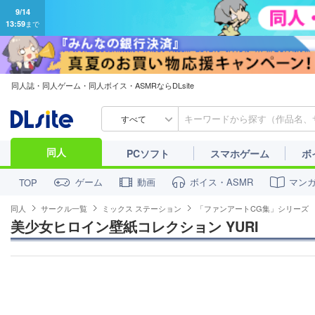
9/14
13:59
まで
同人誌・同人ゲーム・同人ボイス・ASMRならDLsite
すべて
同人
PCソフト
スマホゲーム
ボ
ゲーム
動画
ボイス・ASMR
マン
TOP
同人
サークル一覧
ミックス ステーション
「ファンアートCG集」シリーズ
美少女ヒロイン壁紙コレクション YURI