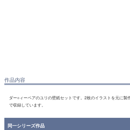
作品内容
ダー○ィーペアのユリの壁紙セットです。2枚のイラストを元に製作した色
で収録しています。
同一シリーズ作品