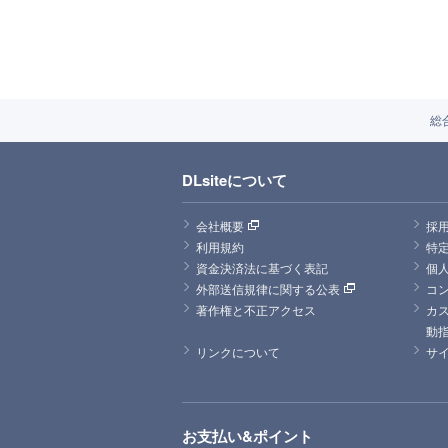
総
DLsiteについて
会社概要
採
利用規約
特
資金決済法に基づく表記
個
外部送信規律に関する公表
コ
著作権と不正アクセス
カ
動
リンクについて
サ
お支払い&ポイント