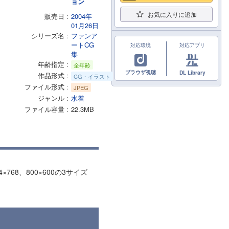
ョン
お気に入りに追加
販売日
2004年
01月26日
シリーズ名
ファンア
ートCG
対応環境
対応アプリ
集
年齢指定
全年齢
ブラウザ視聴
DL Library
作品形式
CG・イラスト
ファイル形式
JPEG
ジャンル
水着
ファイル容量
22.3MB
68、800×600の3サイズ