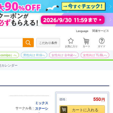
関連サービス
Language
こだわり条件
検索
お気に入り
カート
ガイド
omipo）へ
男性向け R18へ
女性向け 全年齢へ
女性向け TL/BLへ
売カレンダー
550
価格
円
ミックス
サークル名
ステーシ
カートに入れる