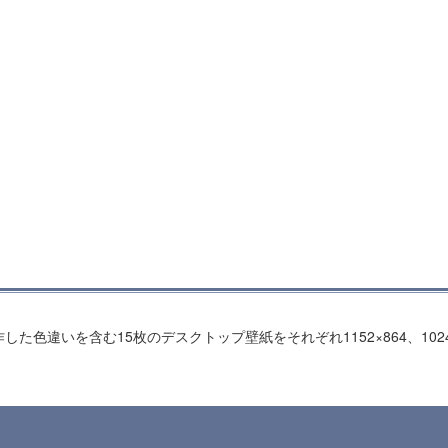
違いを含む15枚のデスクトップ壁紙をそれぞれ1152×864、1024×7