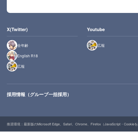
X(Twitter)
Youtube
全年齢
広報
English R18
広報
採用情報（グループ一括採用）
推奨環境：最新版のMicrosoft Edge、Safari、Chrome、Firefox（JavaScript・Cooki