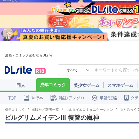
漫画・コミック読むならDLsite
すべて
成年コミック
同人
美少女ゲーム
スマホゲーム
単行本
雑誌/アンソロ
単話/短編
タテ
TOP
成年コミック
出版社／著者一覧
キルタイムコミュニケーション
あとみっく
ピルグリムメイデンIII 復讐の魔神