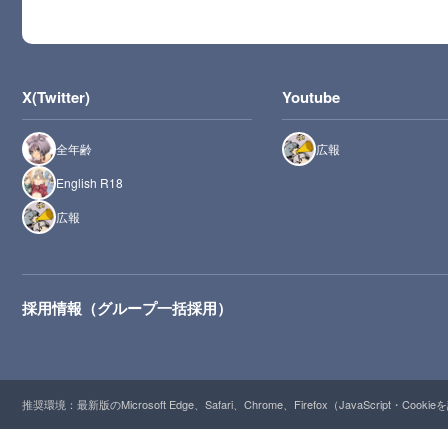
X(Twitter)
Youtube
全年齢
広報
English R18
広報
採用情報（グループ一括採用）
推奨環境：最新版のMicrosoft Edge、Safari、Chrome、Firefox（JavaScript・Cooki