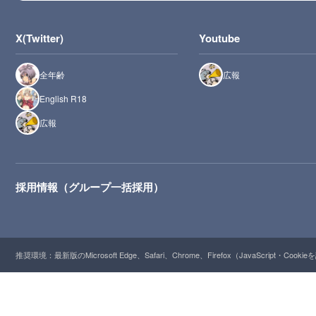
X(Twitter)
Youtube
全年齢
広報
English R18
広報
採用情報（グループ一括採用）
推奨環境：最新版のMicrosoft Edge、Safari、Chrome、Firefox（JavaScript・Cooki