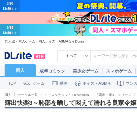
13:59
まで
9/14
13:59
まで
同人誌・同人ゲーム・同人ボイス・ASMRならDLsite
すべて
同人
成年コミック
美少女ゲーム
スマホゲーム
ゲーム
動画
ボイス・ASMR
マン
TOP
同人
サークル一覧
モニスタラッシュ / a Matures
「露出・痴○」シリーズ
露出快楽3～恥部を晒して悶えて濡れる良家令嬢