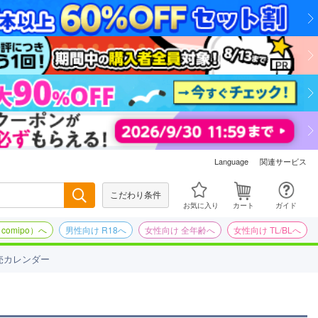
関連サービス
Language
こだわり条件
検索
お気に入り
カート
ガイド
omipo）へ
男性向け R18へ
女性向け 全年齢へ
女性向け TL/BLへ
売カレンダー