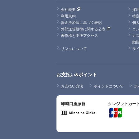
会社概要
採
利用規約
特
資金決済法に基づく表記
個
外部送信規律に関する公表
コ
著作権と不正アクセス
カ
動
リンクについて
サ
お支払い&ポイント
お支払い方法
ポイントについて
ポ
即時口座振替
クレジットカー