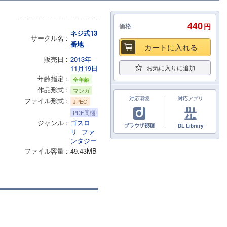
440
価格
円
ネジ式13
サークル名
番地
カートに入れる
販売日
2013年
11月19日
お気に入りに追加
年齢指定
全年齢
作品形式
マンガ
対応環境
対応アプリ
ファイル形式
JPEG
PDF同梱
ジャンル
ゴスロ
ブラウザ視聴
DL Library
リ
ファ
ンタジー
ファイル容量
49.43MB