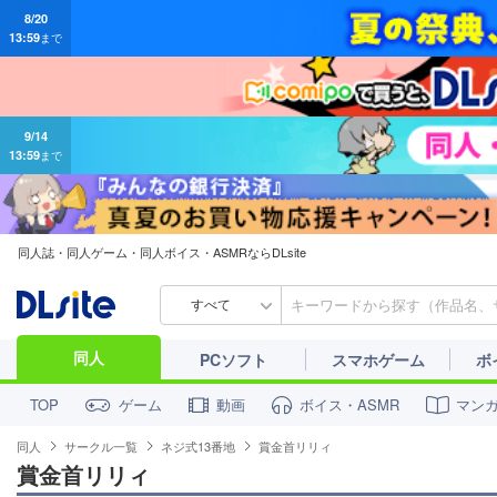
8/20
13:59
まで
9/14
13:59
まで
同人誌・同人ゲーム・同人ボイス・ASMRならDLsite
すべて
同人
PCソフト
スマホゲーム
ボ
ゲーム
動画
ボイス・ASMR
マン
TOP
同人
サークル一覧
ネジ式13番地
賞金首リリィ
賞金首リリィ