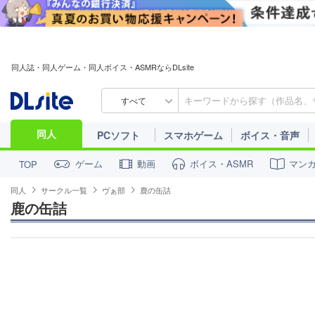
同人誌・同人ゲーム・同人ボイス・ASMRならDLsite
すべて
同人
PCソフト
スマホゲーム
ボイス・音声
ゲーム
動画
ボイス・ASMR
マン
TOP
同人
サークル一覧
ヴぁ部
鹿の缶詰
鹿の缶詰