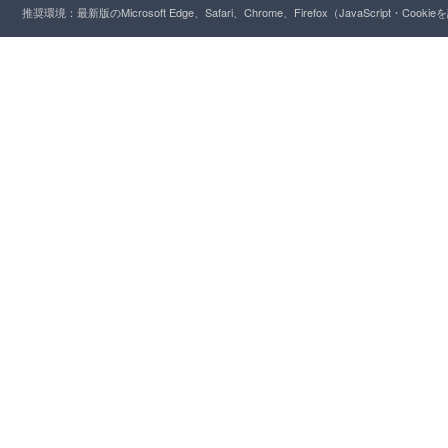
推奨環境：最新版のMicrosoft Edge、Safari、Chrome、Firefox（JavaScript・Cooki