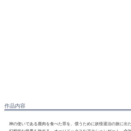
作品内容
神の使いである鹿肉を食べた罪を、償うために妖怪退治の旅に出
幻想的な世界を旅する、オーソドックスなアクションゲーム。全30