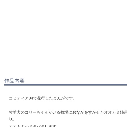
作品内容
コミティア94で発行したまんがです。
牧羊犬のコリーちゃんがいる牧場におなかをすかせたオオカミ姉
話。
オオカミがドタバタします。