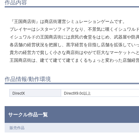
作品内容
『王国商店街』は商店街運営シミュレーションゲームです。
プレイヤーはシスターソフィアとなり、不景気に嘆くイシュワル
イシュワルドの王国商店街には庶民の食堂をはじめ、武器屋や防
各店舗の経営状況を把握し、黒字経営を目指し店舗を拡張してい
貴方の経営力で貧しく小さな商店街はやがて巨大なマーケットへ
王国商店街は、建てて建てて建てまくるちょっと変わった店舗経
作品情報/動作環境
DirectX
DirectX9.0c以上
サークル作品一覧
販売作品