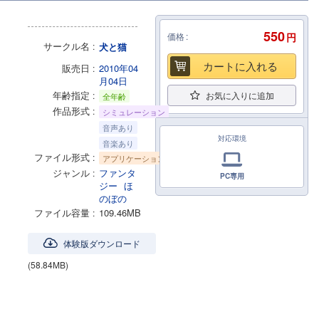
550
価格
円
サークル名
犬と猫
カートに入れる
販売日
2010年04
月04日
年齢指定
お気に入りに追加
全年齢
作品形式
シミュレーション
音声あり
対応環境
音楽あり
ファイル形式
アプリケーション
ジャンル
ファンタ
PC専用
ジー
ほ
のぼの
ファイル容量
109.46MB
体験版ダウンロード
(58.84MB)