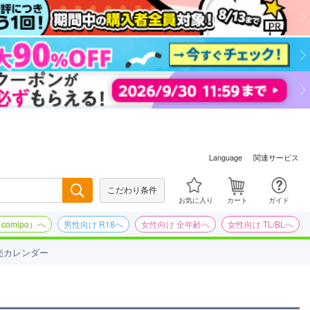
関連サービス
Language
こだわり条件
検索
お気に入り
カート
ガイド
omipo）へ
男性向け R18へ
女性向け 全年齢へ
女性向け TL/BLへ
売カレンダー