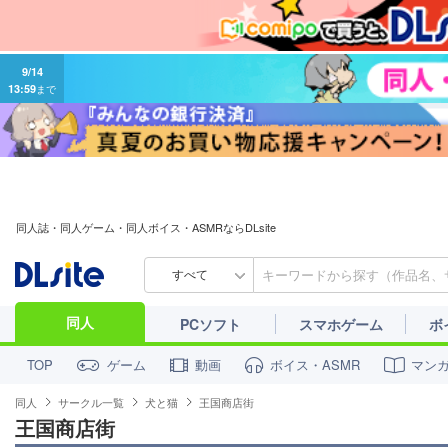
9/14
13:59
まで
同人誌・同人ゲーム・同人ボイス・ASMRならDLsite
すべて
同人
PCソフト
スマホゲーム
ボ
ゲーム
動画
ボイス・ASMR
マン
TOP
同人
サークル一覧
犬と猫
王国商店街
王国商店街