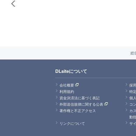
総
DLsiteについて
会社概要
採
利用規約
特
資金決済法に基づく表記
個
外部送信規律に関する公表
コ
著作権と不正アクセス
カ
動
リンクについて
サ