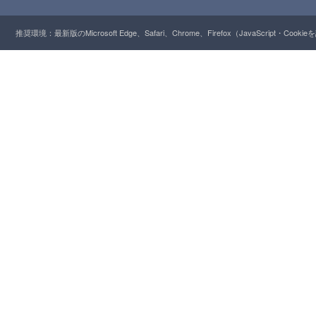
推奨環境：最新版のMicrosoft Edge、Safari、Chrome、Firefox（JavaScript・Cooki