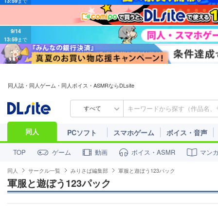
9/14
13:59
まで
同人誌・同人ゲーム・同人ボイス・ASMRならDLsite
すべて
同人
PCソフト
スマホゲーム
ボイス・音声
ゲーム
動画
ボイス・ASMR
マン
TOP
同人
サークル一覧
みりさば編集部
軍服と遊ぼう123パック
軍服と遊ぼう123パック